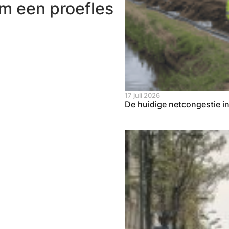
om een proefles
17 juli 2026
De huidige netcongestie i