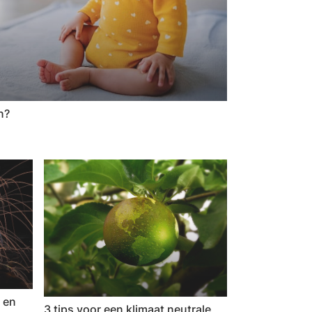
n?
 en
3 tips voor een klimaat neutrale