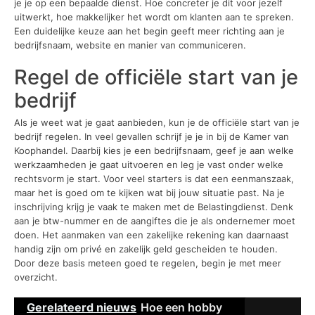
je je op een bepaalde dienst. Hoe concreter je dit voor jezelf
uitwerkt, hoe makkelijker het wordt om klanten aan te spreken.
Een duidelijke keuze aan het begin geeft meer richting aan je
bedrijfsnaam, website en manier van communiceren.
Regel de officiële start van je
bedrijf
Als je weet wat je gaat aanbieden, kun je de officiële start van je
bedrijf regelen. In veel gevallen schrijf je je in bij de Kamer van
Koophandel. Daarbij kies je een bedrijfsnaam, geef je aan welke
werkzaamheden je gaat uitvoeren en leg je vast onder welke
rechtsvorm je start. Voor veel starters is dat een eenmanszaak,
maar het is goed om te kijken wat bij jouw situatie past. Na je
inschrijving krijg je vaak te maken met de Belastingdienst. Denk
aan je btw-nummer en de aangiftes die je als ondernemer moet
doen. Het aanmaken van een zakelijke rekening kan daarnaast
handig zijn om privé en zakelijk geld gescheiden te houden.
Door deze basis meteen goed te regelen, begin je met meer
overzicht.
Gerelateerd nieuws
Hoe een hobby