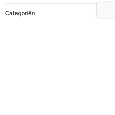
Categoriën
Economie
18
Lifestyle
52
Natuur
3
Sport
15
Tech
17
Over ons