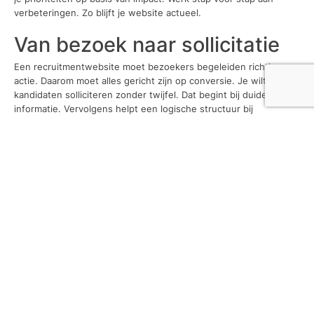
verbeteringen. Zo blijft je website actueel.
Van bezoek naar sollicitatie
Een recruitmentwebsite moet bezoekers begeleiden richting
actie. Daarom moet alles gericht zijn op conversie. Je wilt dat
kandidaten solliciteren zonder twijfel. Dat begint bij duidelijke
informatie. Vervolgens helpt een logische structuur bij
oriëntatie. Kandidaten vinden snel wat ze zoeken. Daarnaast
speelt vertrouwen een grote rol. Heldere content versterkt dit
gevoel.
Techniek ondersteunt een soepele ervaring. Daardoor blijft
frustratie uit. Ook samenwerking met specialisten draagt bij aan
kwaliteit. Elk onderdeel moet kloppen. Uiteindelijk werken alle
elementen samen. Dat zorgt voor een consistente ervaring.
Bezoekers voelen zich aangesproken. Daardoor zetten ze
sneller de volgende stap. Zo groeit het aantal sollicitaties op een
natuurlijke manier.
Tags