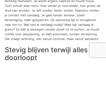
Richting motiveert. Je werkt ergens naartoe en houdt focus.
Toch schuilt daar risico. Hoe verder je vooruitkijkt, hoe groter de
druk kan worden. Je wilt sneller, beter, verder. Daardoor verlies
je contact met vandaag. Je gaat harder werken, zoekt
bevestiging, raakt gespannen. De oplossing ligt in terugkeren
naar het nu. Wat heb je vandaag nodig? Waar ligt vandaag je
grens? Zo blijf je bewegen zonder jezelf uit te putten. Je houdt
ruimte voor aanpassing. Je blijft koersvast, zonder verstarring.
Dat vraagt oefening, niet vanuit controle, maar vanuit aandacht.
Stevig blijven terwijl alles
doorloopt
Mentale weerbaarheid ontwikkel je terwijl alles doorgaat. Je
bouwt het op in drukte, niet in stilte. Dat vraagt ritme, herstel en
aandacht. Geen trucjes, maar bewuste keuzes die je herhaalt.
Soms betekent dat pauzeren, soms doorpakken. Niet alles hoeft
sneller of beter. Rust creëert richting. Je blijft waarnemen en
bijsturen. Je hoeft het niet perfect te doen. Zolang je bewust
blijft kiezen, blijf je in beweging. Dat maakt het verschil wanneer
het seizoen langer duurt dan gedacht. Zo kun je op mentaal
gebied
gezonder leven
.