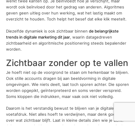
werkt twee kanten op. Je beïnvloedt hoe je verschijnt, maar
wordt ook beïnvloed door het gedrag van anderen. Algoritmes
geven geen uitleg over hun werking, wat het lastig maakt om
overzicht te houden. Toch helpt het besef dat elke klik meetelt.
Diezelfde dynamiek is ook zichtbaar binnen
de belangrijkste
trends in digitale marketing dit jaar
, waarin datagedreven
zichtbaarheid en algoritmische positionering steeds bepalender
worden.
Zichtbaar zonder op te vallen
Je hoeft niet op de voorgrond te staan om herkenbaar te blijven.
Ook stille accounts dragen bij aan beeldvorming in digitale
omgevingen. Wie niets deelt, laat toch sporen achter. Die sporen
worden opgepikt, geïnterpreteerd en soms verder verspreid.
Soms kloppen die indrukken, maar vaak ook niet volledig.
Daarom is het verstandig bewust te blijven van je digitale
voetafdruk. Niet alles hoeft te verdwijnen, maar denk goed na
over wat zichtbaar blijft. Laat in kleine details zien wie je bent.
Juist wanneer je kiest voor privacy, is consistentie essentieel.
Zo blijft je online imago beheersbaar, zonder dat voortdurende