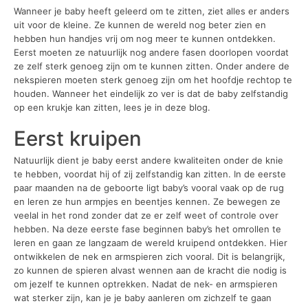
Wanneer je baby heeft geleerd om te zitten, ziet alles er anders
uit voor de kleine. Ze kunnen de wereld nog beter zien en
hebben hun handjes vrij om nog meer te kunnen ontdekken.
Eerst moeten ze natuurlijk nog andere fasen doorlopen voordat
ze zelf sterk genoeg zijn om te kunnen zitten. Onder andere de
nekspieren moeten sterk genoeg zijn om het hoofdje rechtop te
houden. Wanneer het eindelijk zo ver is dat de baby zelfstandig
op een krukje kan zitten, lees je in deze blog.
Eerst kruipen
Natuurlijk dient je baby eerst andere kwaliteiten onder de knie
te hebben, voordat hij of zij zelfstandig kan zitten. In de eerste
paar maanden na de geboorte ligt baby’s vooral vaak op de rug
en leren ze hun armpjes en beentjes kennen. Ze bewegen ze
veelal in het rond zonder dat ze er zelf weet of controle over
hebben. Na deze eerste fase beginnen baby’s het omrollen te
leren en gaan ze langzaam de wereld kruipend ontdekken. Hier
ontwikkelen de nek en armspieren zich vooral. Dit is belangrijk,
zo kunnen de spieren alvast wennen aan de kracht die nodig is
om jezelf te kunnen optrekken. Nadat de nek- en armspieren
wat sterker zijn, kan je je baby aanleren om zichzelf te gaan