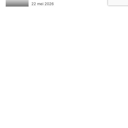
22 mei 2026
Categoriën
Economie
18
Lifestyle
52
Natuur
3
Sport
15
Tech
17
Over ons
Lees meer over ons