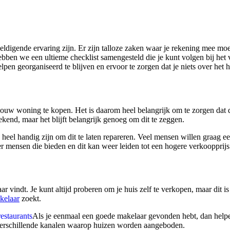
igende ervaring zijn. Er zijn talloze zaken waar je rekening mee moe
 hebben we een ultieme checklist samengesteld die je kunt volgen bij he
lpen georganiseerd te blijven en ervoor te zorgen dat je niets over het h
 jouw woning te kopen. Het is daarom heel belangrijk om te zorgen dat de
ekend, maar het blijft belangrijk genoeg om dit te zeggen.
el handig zijn om dit te laten repareren. Veel mensen willen graag een 
meer mensen die bieden en dit kan weer leiden tot een hogere verkoopprijs
 vindt. Je kunt altijd proberen om je huis zelf te verkopen, maar dit is n
kelaar
zoekt.
restaurants
Als je eenmaal een goede makelaar gevonden hebt, dan helpen
verschillende kanalen waarop huizen worden aangeboden.