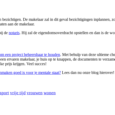
 bezichtigen. De makelaar zal in dit geval bezichtigingen inplannen, zo
laten aan de makelaar.
bij de
notaris
. Hij zal de eigendomsoverdracht opstellen en dan is de wo
om een project beheersbaar te houden
. Met behulp van deze ultieme chec
en ervaren makelaar, je huis op te knappen, de documenten te verzamele
e prijs krijgen. Veel succes!
nmaken goed is voor je mentale staat?
Lees dan nu onze blog hierover!
sport
vrije tijd
vrouwen
wonen