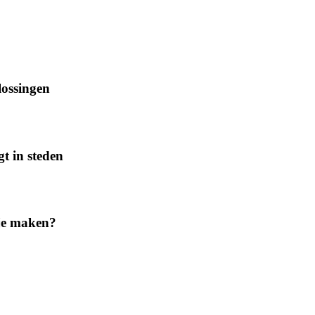
lossingen
t in steden
 je maken?