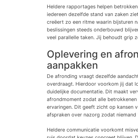
Heldere rapportages helpen betrokkene
iedereen dezelfde stand van zaken zie
creëert zo een ritme waarin bijsturen n
beslissingen steeds onderbouwd blijve
veel parallelle taken. Jij behoudt gri
Oplevering en afro
aanpakken
De afronding vraagt dezelfde aandacht a
overdraagt. Hierdoor voorkom jij dat lo
duidelijke documentatie. Dit maakt ver
afrondmoment zodat alle betrokkenen 
ervaringen. Dit geeft zicht op kansen v
afspraken over nazorg zodat niemand v
Heldere communicatie voorkomt misverst
ruis doordat keuzes concreet blijven. Dit