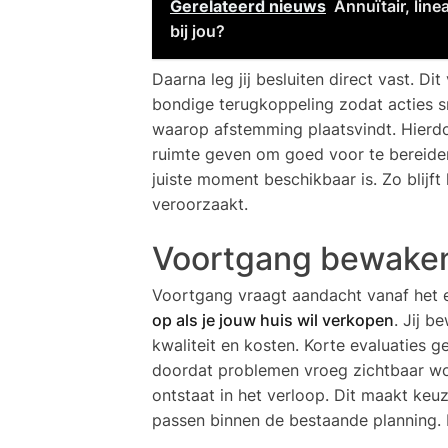
Gerelateerd nieuws
Annuïtair, line
bij jou?
Daarna leg jij besluiten direct vast. Di
bondige terugkoppeling zodat acties sn
waarop afstemming plaatsvindt. Hierd
ruimte geven om goed voor te bereiden
juiste moment beschikbaar is. Zo blijft
veroorzaakt.
Voortgang bewaken 
Voortgang vraagt aandacht vanaf het 
op als je jouw huis wil verkopen
. Jij b
kwaliteit en kosten. Korte evaluaties g
doordat problemen vroeg zichtbaar wor
ontstaat in het verloop. Dit maakt keuz
passen binnen de bestaande planning. Hi