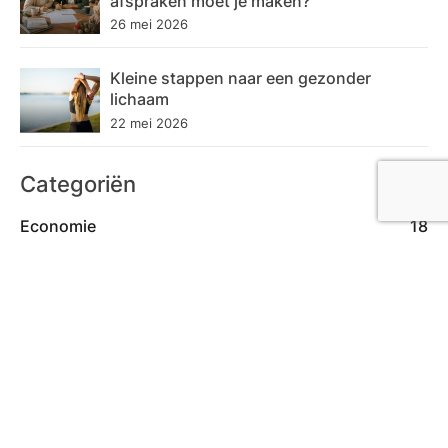
afspraken moet je maken?
26 mei 2026
Kleine stappen naar een gezonder
lichaam
22 mei 2026
Categoriën
Economie
18
Lifestyle
52
Natuur
3
Sport
15
Tech
17