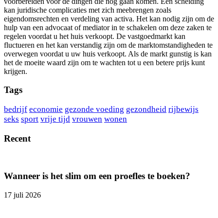
voorbereiden voor de dingen die nog gaan komen. Een scheiding
kan juridische complicaties met zich meebrengen zoals
eigendomsrechten en verdeling van activa. Het kan nodig zijn om de
hulp van een advocaat of mediator in te schakelen om deze zaken te
regelen voordat u het huis verkoopt. De vastgoedmarkt kan
fluctueren en het kan verstandig zijn om de marktomstandigheden te
overwegen voordat u uw huis verkoopt. Als de markt gunstig is kan
het de moeite waard zijn om te wachten tot u een betere prijs kunt
krijgen.
Tags
bedrijf
economie
gezonde voeding
gezondheid
rijbewijs
seks
sport
vrije tijd
vrouwen
wonen
Recent
Wanneer is het slim om een proefles te boeken?
17 juli 2026