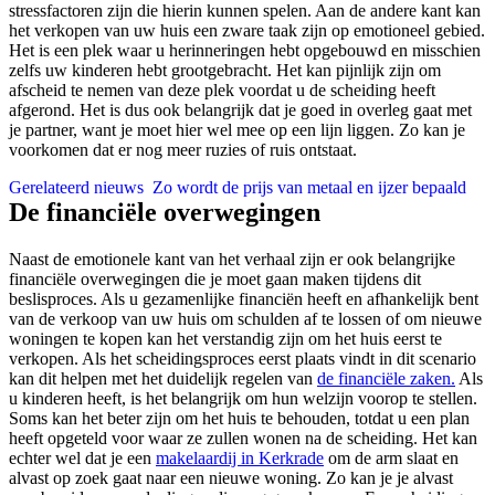
stressfactoren zijn die hierin kunnen spelen. Aan de andere kant kan
het verkopen van uw huis een zware taak zijn op emotioneel gebied.
Het is een plek waar u herinneringen hebt opgebouwd en misschien
zelfs uw kinderen hebt grootgebracht. Het kan pijnlijk zijn om
afscheid te nemen van deze plek voordat u de scheiding heeft
afgerond. Het is dus ook belangrijk dat je goed in overleg gaat met
je partner, want je moet hier wel mee op een lijn liggen. Zo kan je
voorkomen dat er nog meer ruzies of ruis ontstaat.
Gerelateerd nieuws
Zo wordt de prijs van metaal en ijzer bepaald
De financiële overwegingen
Naast de emotionele kant van het verhaal zijn er ook belangrijke
financiële overwegingen die je moet gaan maken tijdens dit
beslisproces. Als u gezamenlijke financiën heeft en afhankelijk bent
van de verkoop van uw huis om schulden af te lossen of om nieuwe
woningen te kopen kan het verstandig zijn om het huis eerst te
verkopen. Als het scheidingsproces eerst plaats vindt in dit scenario
kan dit helpen met het duidelijk regelen van
de financiële zaken.
Als
u kinderen heeft, is het belangrijk om hun welzijn voorop te stellen.
Soms kan het beter zijn om het huis te behouden, totdat u een plan
heeft opgeteld voor waar ze zullen wonen na de scheiding. Het kan
echter wel dat je een
makelaardij in Kerkrade
om de arm slaat en
alvast op zoek gaat naar een nieuwe woning. Zo kan je je alvast