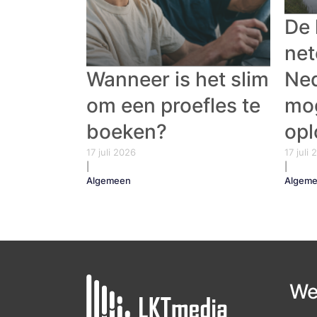
De 
net
Wanneer is het slim
Ned
om een proefles te
mog
boeken?
opl
17 juli 2026
17 juli
|
|
Algemeen
Algem
We