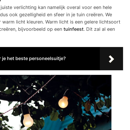
e juiste verlichting kan namelijk overal voor een hele
us ook gezelligheid en sfeer in je tuin creëren. We
warm licht kleuren. Warm licht is een gelere lichtsoort
 creëren, bijvoorbeeld op een
tuinfeest
. Dit zal al een
 je het beste personeelsuitje?