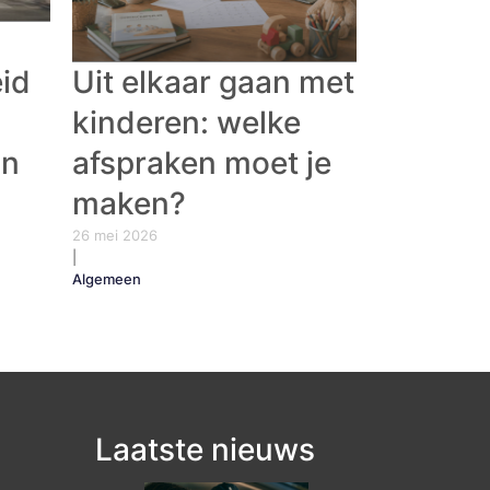
eid
Uit elkaar gaan met
kinderen: welke
in
afspraken moet je
maken?
26 mei 2026
|
Algemeen
Laatste nieuws