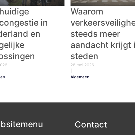
huidige
Waarom
congestie in
verkeersveiligh
erland en
steeds meer
elijke
aandacht krijgt 
ossingen
steden
 2026
28 mei 2026
|
een
Algemeen
bsitemenu
Contact