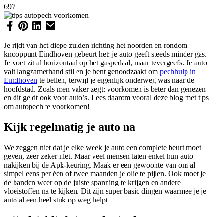
697
Je rijdt van het diepe zuiden richting het noorden en rondom
knooppunt Eindhoven gebeurt het: je auto geeft steeds minder gas.
Je voet zit al horizontaal op het gaspedaal, maar tevergeefs. Je auto
valt langzamerhand stil en je bent genoodzaakt om
pechhulp in
Eindhoven
te bellen, terwijl je eigenlijk onderweg was naar de
hoofdstad. Zoals men vaker zegt: voorkomen is beter dan genezen
en dit geldt ook voor auto’s. Lees daarom vooral deze blog met tips
om autopech te voorkomen!
Kijk regelmatig je auto na
We zeggen niet dat je elke week je auto een complete beurt moet
geven, zeer zeker niet. Maar veel mensen laten enkel hun auto
nakijken bij de Apk-keuring. Maak er een gewoonte van om al
simpel eens per één of twee maanden je olie te pijlen. Ook moet je
de banden weer op de juiste spanning te krijgen en andere
vloeistoffen na te kijken. Dit zijn super basic dingen waarmee je je
auto al een heel stuk op weg helpt.