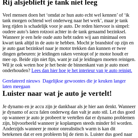
Rij alsjeblieft je tank niet leeg
Veel mensen doen het ‘omdat ze hun auto echt wel kennen’ of ‘ik
tank morgen ochtend wel onderweg naar het werk’, maar je tank
leeg rijden is schadelijk voor je auto. De reden hiervoor is simpel:
oudere auto’s laten rotzooi achter in de tank genaamd bezinksel.
Wanneer je een hele oude auto hebt raden wij aan minimaal een
kwart tank altijd in de auto te hebben. Mocht je brandstof op zijn en
je auto gaat bezinksel naar je motor trekken dan kunnen er twee
dingen gebeuren: je leidingen raken verstopt of je motor houdt er
mee op. Beide zijn niet fijn, want je zal je leidingen moeten reinigen.
Wil je ook weten hoe je het beste de binnenkant van je auto moet
onderhouden?
Lees dan hier hoe je het interieur van je auto reinigt.
Gerelateerd nieuws
Dagelijkse gewoontes die je keuken langer
laten meegaan
Luister naar wat je auto je vertelt!
Je dynamo en je accu zijn je dankbaar als je hier aan denkt. Wanneer
je dynamo of accu falen onderweg dan valt je auto stil. Let dus goed
op wanneer je auto je probeert te vertellen dat er dynamo problemen
zijn, bijvoorbeeld wanneer je koplampen steeds minder fel worden.
Anderzijds wanneer je motor onrealistisch warm is kan dit
betekenen dat er een probleem bij de riem is. Luister dus goed naar