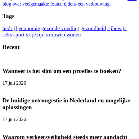
blog over veelgemaakte fouten tijdens een verbouwing.
Tags
bedrijf
economie
gezonde voeding
gezondheid
rijbewijs
seks
sport
vrije tijd
vrouwen
wonen
Recent
Wanneer is het slim om een proefles te boeken?
17 juli 2026
De huidige netcongestie in Nederland en mogelijke
oplossingen
17 juli 2026
Waarom verkeersveiligheid steeds meer aandacht