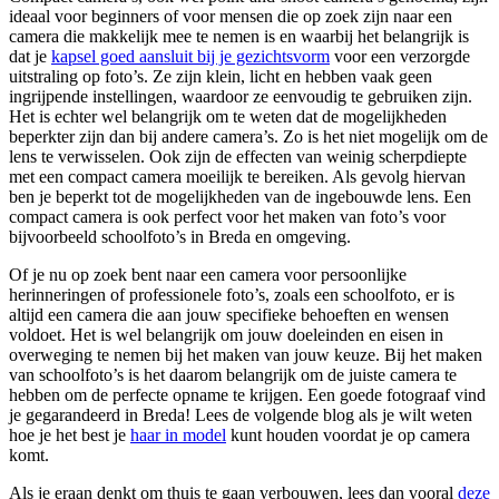
ideaal voor beginners of voor mensen die op zoek zijn naar een
camera die makkelijk mee te nemen is en waarbij het belangrijk is
dat je
kapsel goed aansluit bij je gezichtsvorm
voor een verzorgde
uitstraling op foto’s. Ze zijn klein, licht en hebben vaak geen
ingrijpende instellingen, waardoor ze eenvoudig te gebruiken zijn.
Het is echter wel belangrijk om te weten dat de mogelijkheden
beperkter zijn dan bij andere camera’s. Zo is het niet mogelijk om de
lens te verwisselen. Ook zijn de effecten van weinig scherpdiepte
met een compact camera moeilijk te bereiken. Als gevolg hiervan
ben je beperkt tot de mogelijkheden van de ingebouwde lens. Een
compact camera is ook perfect voor het maken van foto’s voor
bijvoorbeeld schoolfoto’s in Breda en omgeving.
Of je nu op zoek bent naar een camera voor persoonlijke
herinneringen of professionele foto’s, zoals een schoolfoto, er is
altijd een camera die aan jouw specifieke behoeften en wensen
voldoet. Het is wel belangrijk om jouw doeleinden en eisen in
overweging te nemen bij het maken van jouw keuze. Bij het maken
van schoolfoto’s is het daarom belangrijk om de juiste camera te
hebben om de perfecte opname te krijgen. Een goede fotograaf vind
je gegarandeerd in Breda! Lees de volgende blog als je wilt weten
hoe je het best je
haar in model
kunt houden voordat je op camera
komt.
Als je eraan denkt om thuis te gaan verbouwen, lees dan vooral
deze