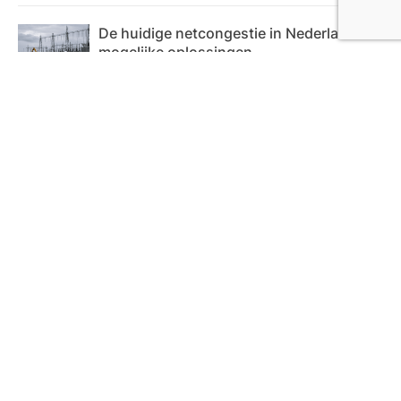
De huidige netcongestie in Nederland en
mogelijke oplossingen
17 juli 2026
Waarom verkeersveiligheid steeds meer
aandacht krijgt in steden
28 mei 2026
Uit elkaar gaan met kinderen: welke
afspraken moet je maken?
26 mei 2026
Kleine stappen naar een gezonder
lichaam
22 mei 2026
Categoriën