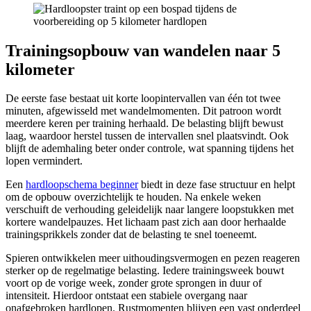
Trainingsopbouw van wandelen naar 5
kilometer
De eerste fase bestaat uit korte loopintervallen van één tot twee
minuten, afgewisseld met wandelmomenten. Dit patroon wordt
meerdere keren per training herhaald. De belasting blijft bewust
laag, waardoor herstel tussen de intervallen snel plaatsvindt. Ook
blijft de ademhaling beter onder controle, wat spanning tijdens het
lopen vermindert.
Een
hardloopschema beginner
biedt in deze fase structuur en helpt
om de opbouw overzichtelijk te houden. Na enkele weken
verschuift de verhouding geleidelijk naar langere loopstukken met
kortere wandelpauzes. Het lichaam past zich aan door herhaalde
trainingsprikkels zonder dat de belasting te snel toeneemt.
Spieren ontwikkelen meer uithoudingsvermogen en pezen reageren
sterker op de regelmatige belasting. Iedere trainingsweek bouwt
voort op de vorige week, zonder grote sprongen in duur of
intensiteit. Hierdoor ontstaat een stabiele overgang naar
onafgebroken hardlopen. Rustmomenten blijven een vast onderdeel