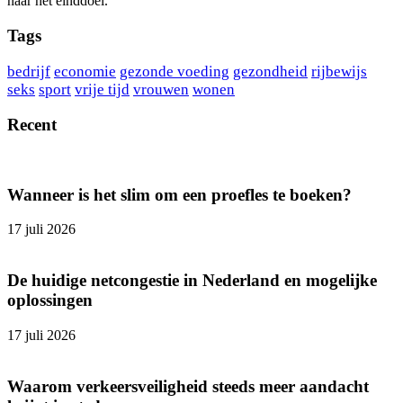
naar het einddoel.
Tags
bedrijf
economie
gezonde voeding
gezondheid
rijbewijs
seks
sport
vrije tijd
vrouwen
wonen
Recent
Wanneer is het slim om een proefles te boeken?
17 juli 2026
De huidige netcongestie in Nederland en mogelijke
oplossingen
17 juli 2026
Waarom verkeersveiligheid steeds meer aandacht