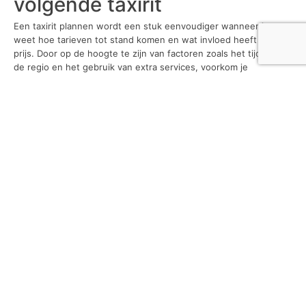
volgende taxirit
Een taxirit plannen wordt een stuk eenvoudiger wanneer je
weet hoe tarieven tot stand komen en wat invloed heeft op de
prijs. Door op de hoogte te zijn van factoren zoals het tijdstip,
de regio en het gebruik van extra services, voorkom je
onverwachte kosten. Of je nu kiest voor een taxi naar een
bekende plek of naar een
nieuwe bestemming
, een beetje
voorbereiding maakt al het verschil. Dit zorgt ervoor dat je de
taxi kunt gebruiken zonder zorgen over het tarief en precies
weet waar je aan toe bent.
Tags
bedrijf
economie
gezonde voeding
gezondheid
rijbewijs
seks
sport
vrije tijd
vrouwen
wonen
Recent